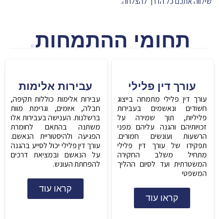
שילווה אתכם כל הדרך להצלחה.
תחומי ההתמחות
.
עורך דין פלילי
עבירות אלימות
עורך דין פלילי מתמחה בייצוג
עבירות אלימות כוללות תקיפה,
חשודים ונאשמים בעבירות
חבלה, איומים, וגרימת מוות
פליליות, תוך שמירה על
ברשלנות. הענישה בעבירות אלו
זכויותיהם והגנה עליהם מפני
משתנה בהתאם לחומרת
הרשעות ועונשים חמורים.
הפגיעה ולהיסטוריית הנאשם.
תפקידו של עורך דין פלילי
עורך דין פלילי יכול לסייע בהגנה
מתחיל משלב החקירה
על הנאשם ובמציאת דרכים
המשטרתית ועד לסיום ההליך
להפחתת העונש.
המשפטי
קראו עוד
קראו עוד