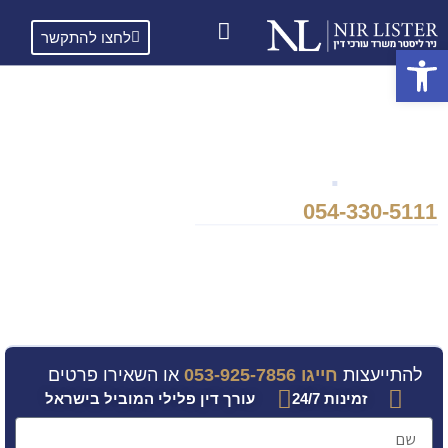
לחצו להתקשר
פתח סרגל נגישות
עורך דין פלילי ניר
ליסטר
.
054-330-5111
זמין 24/7
האיש שלך על מדרגות בית המשפט
עם
תשוקה
בלתי נלאית למקצוע, ידע
משפטי עמוק ורחב
וניסיון רב שנים
בייצוג לקוחות
במקרים המורכבים
והרגישים ביותר
, ניר
נלחם
עבור כל
לקוח כאילו היה זה המקרה היחיד שלו.
להתייעצות
חייגו 053-925-7856
או השאירו פרטים
זמינות 24/7
עורך דין פלילי המוביל בישראל