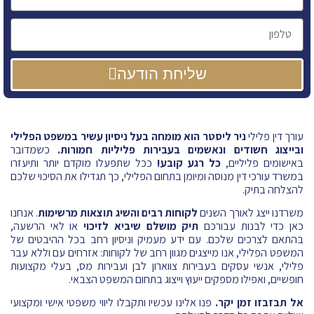
שליחת הודעה
עורך דין פלילי
ניר ליסטר הוא מומחה בעל ניסיון עשיר במשפט הפלילי
ובייצוג חשודים ונאשמים בעבירות פליליות חמורות.
כשמדובר
באישומים פליליים,
כל רגע קובע!
ככל שתפעלו מוקדם יותר ותיעזרו
במשרד עורכי דין מנוסה ומיומן בתחום הפלילי, כך תגדילו את הסיכוי שלכם
להצלחה בתיק.
משרדנו ייצג לאורך השנים
לקוחות רבים והשיג תוצאות מרשימות
. אנחנו
כאן כדי לבנות עבורכם
תיק מושלם שיביא לזיכוי
או לאי הרשעה,
בהתאם לצרכים שלכם. עם ידע מעמיק וניסיון רחב בכל ההיבטים של
המשפט הפלילי, אנו מייצגים מגוון רחב של לקוחות: אזרחים עם וללא עבר
פלילי, אנשי עסקים בעבירות צווארון לבן ועבירות מס, בעלי מקצועות
חופשיים, ואפילו מספקים ייעוץ וייצוג בתחום המשפט הצבאי.
אל תבזבזו זמן יקר.
פנו אלינו עכשיו ותקבלו ליווי משפטי אישי ומקצועי