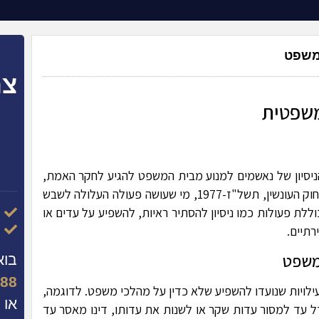
משפט
צר
משפטית
ניסיון של נאשמים למנוע מבית המשפט להגיע לחקר האמת,
כגון איום על עדים והעלמת ראיות. לפי סעיף 244 לחוק העונשין, תשל"ז-1977, מי שעושה פעולה העלולה לשבש
וללת פעולות כמו ניסיון להסתיר ראיות, להשפיע על עדים או
רתיים.
משפט
בוא
888
לויות שנועדו להשפיע שלא כדין על מהלכי משפט. לדוגמה,
או 
ה לשדל עד למסור עדות שקר או לשנות את עדותו, דינו מאסר עד