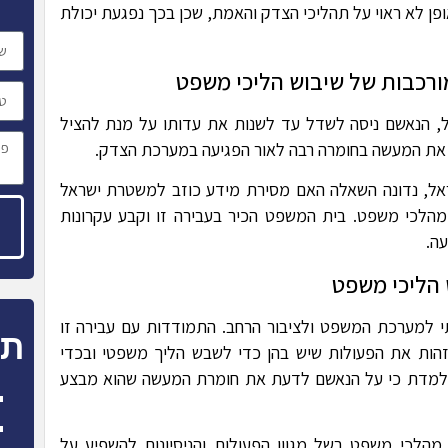
ופן לא ראוי על תהליכי הצדק והאמת, שכן בכך נפגעת יכולת
ורכבות של שיבוש הליכי משפט
וי נ' מדינת ישראל, הנאשם ניסה לשדל עד לשנות את עדותו על מנת להציל
 את המעשה בחומרה רבה לאור הפגיעה במערכת הצדק.
52 פלוני נ' מדינת ישראל, נדונה השאלה האם מסירת מידע כוזב למשטרת ישראל
הלכי משפט. בית המשפט הכיר בעבירה זו וקבע עקרונות
ה.
הליכי משפט
 למערכת המשפט ולציבור הרחב. התמודדות עם עבירה זו
תח
הות את הפעולות שיש בהן כדי לשבש הליך משפטי ובכדי
 מלמדת כי על הנאשם לדעת את חומרת המעשה שהוא מבצע
 מהלכי משפט בשל מגוון הפעולות והניסיונות להשפיע על