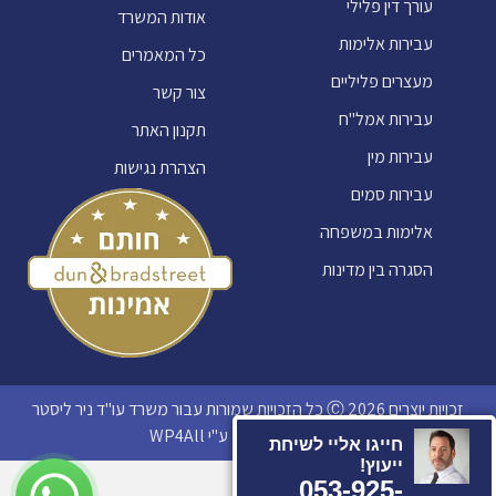
עורך דין פלילי
אודות המשרד
עבירות אלימות
כל המאמרים
מעצרים פליליים
צור קשר
עבירות אמל"ח
תקנון האתר
עבירות מין
הצהרת נגישות
עבירות סמים
אלימות במשפחה
הסגרה בין מדינות
זכויות יוצרים 2026 Ⓒ כל הזכויות שמורות עבור משרד עו"ד ניר ליסטר
נבנה ועוצב ב-
ע"י WP4All​​
חייגו אליי לשיחת
ייעוץ!
053-925-