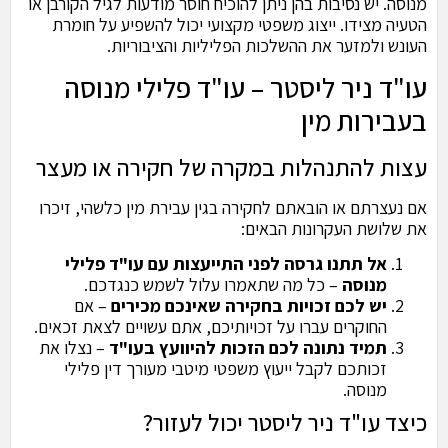
מנוסה. יש נסיבות בהן ניתן להוכיח חוסר מודעות לגיל הקורבן או
הטעיה מצידו. ייצוג משפטי מקצועי יכול להשפיע על חומרת
העונש ולמזער את ההשלכות הפליליות והציבוריות.
עו"ד ניר ליסטר – עו"ד פלילי מנוסה
בעבירות מין
עצות להתנהלות במקרה של חקירה או מעצר
אם נעצרתם או הובאתם לחקירה בגין עבירת מין כלשהי, זיכרו
את שלושת העקרונות הבאים:
אל תתנו גרסה לפני התייעצות עם עו"ד פלילי
מנוסה
– כל מה שתאמרו עלול לשמש כנגדכם.
יש לכם זכויות בחקירה שאינכם מכירים
– אם
החוקרים עברו על זכויותיכם, אתם עשויים לצאת זכאים.
תמיד נתונה לכם הזכות להיוועץ בעו"ד
– נצלו את
זכותכם לקבל ייעוץ משפטי מיטבי מעורך דין פלילי
מנוסה.
כיצד עו"ד ניר ליסטר יכול לעזור?