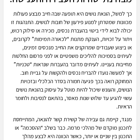
כך למשל, הונאת נושים היא תופעה שבה חייב מבצע פעולות
מכוונות שמטרתן למנוע פירעון של חובות לנושים. התנהגות זו
יכולה לבוא לידי ביטוי בהעברת נכסים, מכירה או סילוק רכוש,
ויתור על זכויות, הענקת מתנות “לכאורה תמימות” לקרובים,
או ביצוע שעבודים שמרוקנים את החייב מנכסים זמינים,
לעיתים בסמיכות להליכים משפטיים או לפני פרסום החלטות
מחייבות בעניינו. לעיתים מדובר בהעברות שנראות “טכניות”
אך למעשה נועדו להבריח נכסים ולהקשות על גביית חוב.
המחוקק רואה בכך פגיעה חמורה בסדר הכלכלי ובזכויות
הנושים, והעונש שיכול להיות מוטל על עיסוק בהונאת נושים
עשוי להגיע עד שלוש שנות מאסר, בהתאם לנסיבות ולחומר
הראיות.
מנגד, קיימת גם עבירה של קשירת קשר להונאה, המתייחסת
לתכנון מוקדם של מהלכי מרמה. כבר בשלב “ההסכמה” או
התכנון בין שניים או יותר, כאשר הכוונה היא לבצע מהלך