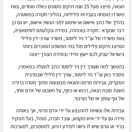
הונאה, מייצג מעל 25 שנה תיקים מסוגים כאלה ואחרים, צוות
משרדו מומחה בעבירות פליליות, בהליכי חקירה במשטרה,
בהליך של כתב אישום או שימוע לפני הגשת אישום, יש גם כן
דבר שנקרא : חקירה באזהרה, במידה ונקלעתם לסיטואציה,
צוות משרדו של עו"ד ניר ליסטר, משרד עורכי דין פלילי
המייצג תיקים פלילים מול בתי המשפט המוכרים ביותר
בישראל יעניק לכם ייעוץ מיידי ובמידת הצורך ייצוג!
בהמשך למה שעורך דין ניר ליסטר כתב למעלה במאמרו,
מסביר כאן עו"ד ניר ליסטר, עורך דין פלילי שבמרבית
המקרים, עבירות מרמה והונאה מבוצעות מתוך מטרה ברורה:
השגת טובת הנאה, רכוש או כסף, על חשבונו של אדם אחר,
של גוף עסקי או של הציבור.
עבירות אלו עשויות להתבצע על ידי אדם פרטי, אך באותה
מידה גם על ידי איש מקצוע, עובד חברה, מנהל, בעל תפקיד
בכיר או גורם שיש לו גישה למידע רגיש, למסמכים, למערכות