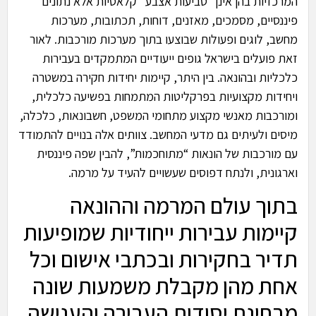
המרכזיות בהן אינן “טביעות אצבע” קלאסיות אלא נתונים
פיננסיים, מסמכים, מאזנים, דוחות, תכתובות, מערכות
מחשב, לוגים ופעולות שבוצעו בתוך מערכות מורכבות. לאור
זאת פועלים בישראל גופים ייעודיים המתמקדים בעבירות
כלכליות ובהונאה. בין היתר, קיימות יחידות חקירה במשטרה
ויחידות מקצועיות בפרקליטות המתמחות בפשיעה כלכלית,
ומורכבות מאנשי מקצוע מתחומי המשפט, חשבונאות, כלכלה,
מיסים ולעיתים גם מדעי המחשב. צוותים אלה בנויים להתמודד
עם מורכבות של הונאות “מתוחכמות”, להבין שפה פיננסית
וארגונית, ולנתח דפוסים שעשויים להעיד על מרמה.
בתוך עולם המרמה וההונאה
קיימות עבירות ייחודיות שמופיעות
תדיר בחקירות ובכתבי אישום וכל
אחת מהן מקבלת משמעות שונה
מבחינת יסודות העבירה והענישה.