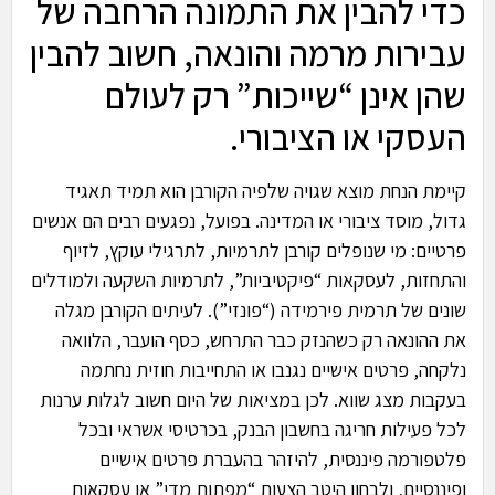
כדי להבין את התמונה הרחבה של
עבירות מרמה והונאה, חשוב להבין
שהן אינן “שייכות” רק לעולם
העסקי או הציבורי.
קיימת הנחת מוצא שגויה שלפיה הקורבן הוא תמיד תאגיד
גדול, מוסד ציבורי או המדינה. בפועל, נפגעים רבים הם אנשים
פרטיים: מי שנופלים קורבן לתרמיות, לתרגילי עוקץ, לזיוף
והתחזות, לעסקאות “פיקטיביות”, לתרמיות השקעה ולמודלים
שונים של תרמית פירמידה (“פונזי”). לעיתים הקורבן מגלה
את ההונאה רק כשהנזק כבר התרחש, כסף הועבר, הלוואה
נלקחה, פרטים אישיים נגנבו או התחייבות חוזית נחתמה
בעקבות מצג שווא. לכן במציאות של היום חשוב לגלות ערנות
לכל פעילות חריגה בחשבון הבנק, בכרטיסי אשראי ובכל
פלטפורמה פיננסית, להיזהר בהעברת פרטים אישיים
ופיננסיים, ולבחון היטב הצעות “מפתות מדי” או עסקאות