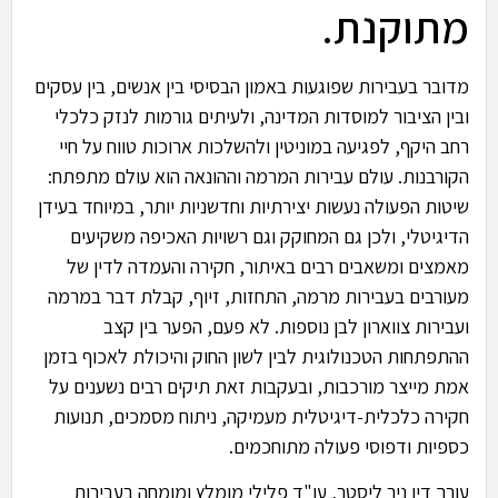
מתוקנת.
מדובר בעבירות שפוגעות באמון הבסיסי בין אנשים, בין עסקים
ובין הציבור למוסדות המדינה, ולעיתים גורמות לנזק כלכלי
רחב היקף, לפגיעה במוניטין ולהשלכות ארוכות טווח על חיי
הקורבנות. עולם עבירות המרמה וההונאה הוא עולם מתפתח:
שיטות הפעולה נעשות יצירתיות וחדשניות יותר, במיוחד בעידן
הדיגיטלי, ולכן גם המחוקק וגם רשויות האכיפה משקיעים
מאמצים ומשאבים רבים באיתור, חקירה והעמדה לדין של
מעורבים בעבירות מרמה, התחזות, זיוף, קבלת דבר במרמה
ועבירות צווארון לבן נוספות. לא פעם, הפער בין קצב
ההתפתחות הטכנולוגית לבין לשון החוק והיכולת לאכוף בזמן
אמת מייצר מורכבות, ובעקבות זאת תיקים רבים נשענים על
חקירה כלכלית-דיגיטלית מעמיקה, ניתוח מסמכים, תנועות
כספיות ודפוסי פעולה מתוחכמים.
עורך דין ניר ליסטר, עו"ד פלילי מומלץ ומומחה בעבירות