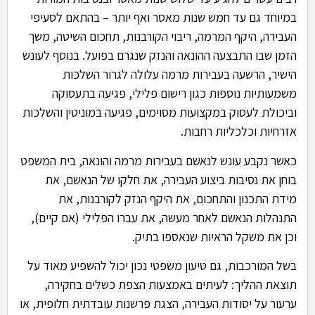
במיוחד גם עד חמש שנות מאסר ואף יותר – בהתאם לסעיפי
העבירה, היקף המרמה, ריבוי הקורבנות, תחכום השיטה, משך
הזמן שבו התבצעה ההונאה והנזק שנגרם בפועל. בנוסף לעונש
הישיר, הרשעה בעבירות מרמה עלולה לגרור השלכות
משמעותיות נוספות כגון רישום פלילי, פגיעה בתעסוקה
וביכולת לעסוק במקצועות מסוימים, פגיעה במוניטין והשלכות
אזרחיות וכלכליות רחבות.
כאשר נקבע עונש לנאשם בעבירות מרמה והונאה, בית המשפט
בוחן את נסיבות ביצוע העבירה, את חלקו של הנאשם, את
מידת התכנון והתחכום, את היקף הנזק לקורבנות, את
התנהלות הנאשם לאחר מעשה, את עברו הפלילי (אם קיים),
וכן את משקל הראיות שנאספו בתיק.
בשל המורכבות, גם טיעון משפטי נכון יכול להשפיע מאוד על
תוצאת ההליך: לעיתים באמצעות הצפת כשלים בחקירה,
ערעור על יסודות העבירה, הצגת פרשנות עובדתית חלופית, או