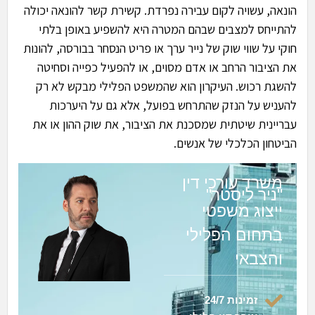
הונאה, עשויה לקום עבירה נפרדת. קשירת קשר להונאה יכולה
להתייחס למצבים שבהם המטרה היא להשפיע באופן בלתי
חוקי על שווי שוק של נייר ערך או פריט הנסחר בבורסה, להונות
את הציבור הרחב או אדם מסוים, או להפעיל כפייה וסחיטה
להשגת רכוש. העיקרון הוא שהמשפט הפלילי מבקש לא רק
להעניש על הנזק שהתרחש בפועל, אלא גם על היערכות
עבריינית שיטתית שמסכנת את הציבור, את שוק ההון או את
הביטחון הכלכלי של אנשים.
משרד עורכי דין
"ניר ליסטר"
ייצוג משפטי
בתחום הפלילי
והצבאי
זמינות 24/7