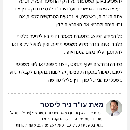
להשפיע באופן משמעותי על היקף החשיפה הפלילית, על
סעיפי האישום האפשריים ועל היכולת לצמצם נזק – בין אם
אתם חשודים, נאשמים, או נפגעים המבקשים למצות את
זכויותיהם ולהביא את האחראים לדין.
כל המידע המוצג במסגרת מאמר זה מובא לידיעה כללית
בלבד, איננו בגדר מידע משפטי מחייב, ואין לפעול על פיו או
להסתמך עליו בשום פנים ואופן.
במידה ונדרשים ייעוץ משפטי, ייצוג משפטי או ליווי משפטי
לטובת טיפול במקרה ספציפי, יש לפנות בהקדם לקבלת סיוע
משפטי פרטני של עורך דין פלילי מורשה
מאת עו"ד ניר ליסטר
בוגר תואר ראשון (LLB) במשפטים בוגר תאור שני (MBA) במנהל
עסקים בימים אלו עובד על הדוקטורט שלו.
עוסק במשפט הפלילי כבר מעל ל26 שנה עם מאות לקוחות